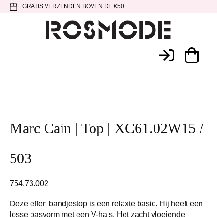
Spring
Door
Spring
GRATIS VERZENDEN BOVEN DE €50
naar
naar
naar
de
de
de
hoofdnavigatie
hoofd
voettekst
Rosmode
inhoud
Marc Cain | Top | XC61.02W15 /
503
754.73.002
Deze effen bandjestop is een relaxte basic. Hij heeft een
losse pasvorm met een V-hals. Het zacht vloeiende