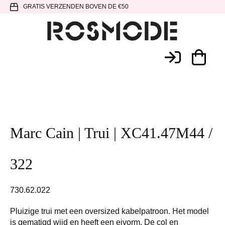
Spring
Door
Spring
GRATIS VERZENDEN BOVEN DE €50
naar
naar
naar
de
de
de
hoofdnavigatie
hoofd
voettekst
Rosmode
inhoud
Marc Cain | Trui | XC41.47M44 /
322
730.62.022
Pluizige trui met een oversized kabelpatroon. Het model
is gematigd wijd en heeft een eivorm. De col en