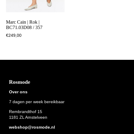
Marc Cain | Rok |
BC71.03D08 / 357
€
249,00
Footer
Rosmode
Over ons
7 dagen per week bereikbaar
Rembrandthof 15
1181 ZL Amstelveen
webshop@rosmode.nl