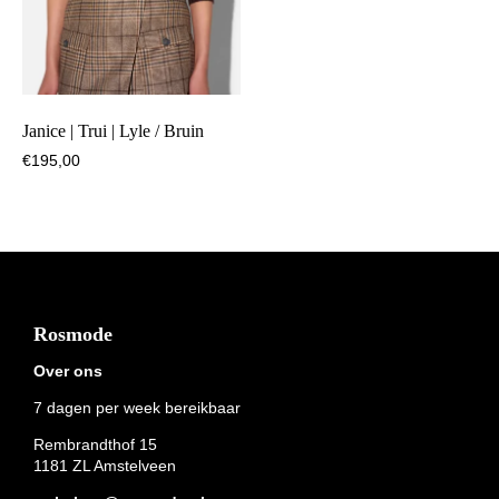
Janice | Trui | Lyle / Bruin
€
195,00
Footer
Rosmode
Over ons
7 dagen per week bereikbaar
Rembrandthof 15
1181 ZL Amstelveen