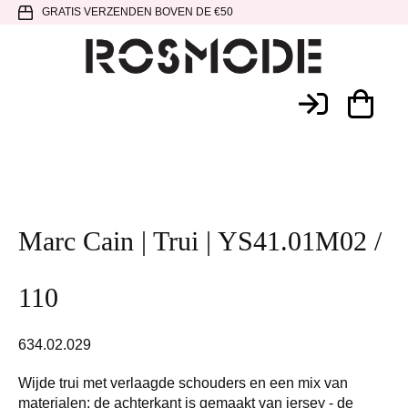
Spring
Door
Spring
GRATIS VERZENDEN BOVEN DE €50
naar
naar
naar
de
de
de
hoofdnavigatie
hoofd
voettekst
Rosmode
inhoud
Marc Cain | Trui | YS41.01M02 /
110
634.02.029
Wijde trui met verlaagde schouders en een mix van
materialen: de achterkant is gemaakt van jersey - de