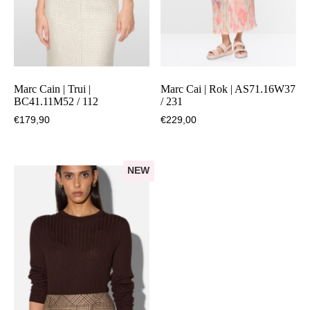
Marc Cain | Trui |
Marc Cai | Rok | AS71.16W37
BC41.11M52 / 112
/ 231
€
179,90
€
229,00
NEW