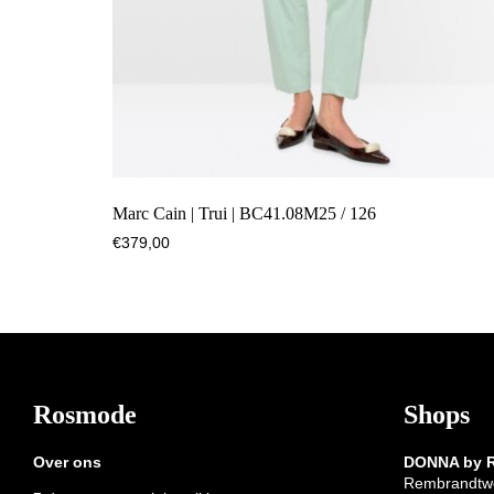
Marc Cain | Trui | BC41.08M25 / 126
€
379,00
Footer
Rosmode
Shops
Over ons
DONNA by
Rembrandtw