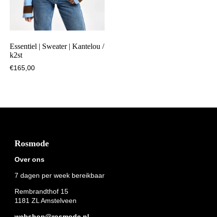
Essentiel | Sweater | Kantelou /
k2st
€
165,00
Footer
Rosmode
Over ons
7 dagen per week bereikbaar
Rembrandthof 15
1181 ZL Amstelveen
webshop@rosmode.nl