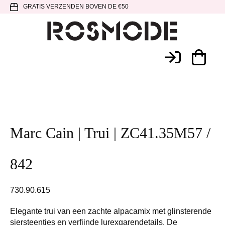
Spring
Door
Spring
GRATIS VERZENDEN BOVEN DE €50
naar
naar
naar
de
de
de
hoofdnavigatie
hoofd
voettekst
Rosmode
inhoud
Marc Cain | Trui | ZC41.35M57 /
842
730.90.615
Elegante trui van een zachte alpacamix met glinsterende
siersteentjes en verfijnde lurexgarendetails. De