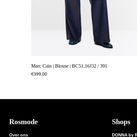
Marc Cain | Blouse | BC51.16J32 / 391
€
399,00
Footer
Rosmode
Shops
Over ons
DONNA by