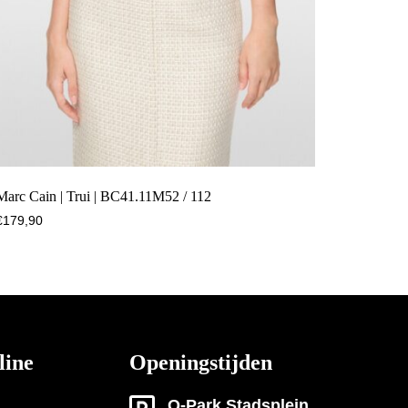
Marc Cain | Trui | BC41.11M52 / 112
€
179,90
line
Openingstijden
Q-Park Stadsplein