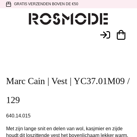
Spring
Door
Spring
GRATIS VERZENDEN BOVEN DE €50
naar
naar
naar
de
de
de
hoofdnavigatie
hoofd
voettekst
Rosmode
inhoud
Marc Cain | Vest | YC37.01M09 /
129
640.14.015
Met zijn lange snit en delen van wol, kasjmier en zijde
houdt dit loszittende vest het bovenlichaam lekker warm.