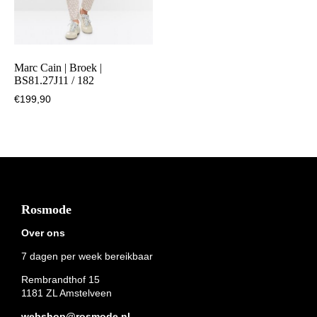
Marc Cain | Broek |
BS81.27J11 / 182
€
199,90
Footer
Rosmode
Over ons
7 dagen per week bereikbaar
Rembrandthof 15
1181 ZL Amstelveen
webshop@rosmode.nl