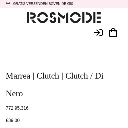
Spring
Door
Spring
GRATIS VERZENDEN BOVEN DE €50
naar
naar
naar
de
de
de
hoofdnavigatie
hoofd
voettekst
Rosmode
inhoud
Marrea | Clutch | Clutch / Di
Nero
772.95.316
€
39,00