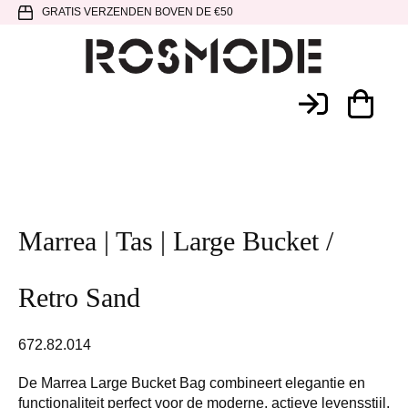
Spring
Door
Spring
GRATIS VERZENDEN BOVEN DE €50
naar
naar
naar
de
de
de
hoofdnavigatie
hoofd
voettekst
Rosmode
inhoud
Marrea | Tas | Large Bucket /
Retro Sand
672.82.014
De Marrea Large Bucket Bag combineert elegantie en
functionaliteit perfect voor de moderne, actieve levensstijl.