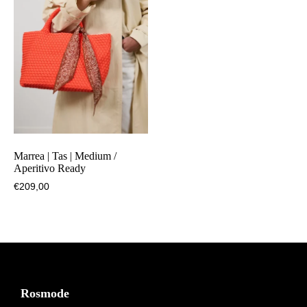
Marrea | Tas | Medium /
Aperitivo Ready
€
209,00
Footer
Rosmode