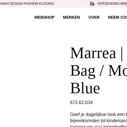
HIGH DESIGN FASHION KLEDING
VERZENDING BIN
WEBSHOP
MERKEN
OVER
NEEM CO
Marrea |
Bag / M
Blue
672.62.034
Geef je dagelijkse look een
bijeenkomsten tot kinderopva
genoeg om al je benodigdhed