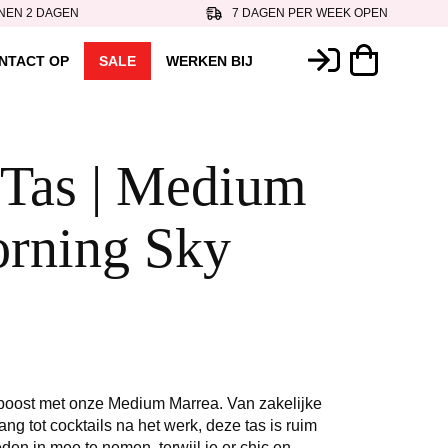
NEN 2 DAGEN
7 DAGEN PER WEEK OPEN
NTACT OP
SALE
WERKEN BIJ
 Tas | Medium
orning Sky
 boost met onze Medium Marrea. Van zakelijke
ng tot cocktails na het werk, deze tas is ruim
en in mee te nemen, terwijl je er chic en