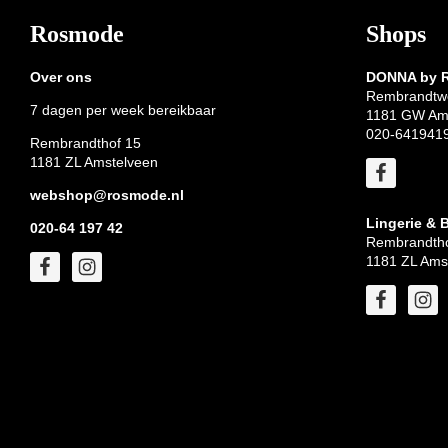
Footer
Rosmode
Shops
Over ons
DONNA by
Rembrandtw
7 dagen per week bereikbaar
1181 GW Am
020-641941
Rembrandthof 15
1181 ZL Amstelveen
webshop@rosmode.nl
Lingerie & 
020-64 197 42
Rembrandtho
1181 ZL Ams