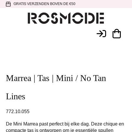
Spring
Door
Spring
GRATIS VERZENDEN BOVEN DE €50
naar
naar
naar
de
de
de
hoofdnavigatie
hoofd
voettekst
Rosmode
inhoud
Marrea | Tas | Mini / No Tan
Lines
772.10.055
De Mini Marrea past perfect bij elke dag. Deze chique en
compacte tas is ontworpen om je essentiële spullen