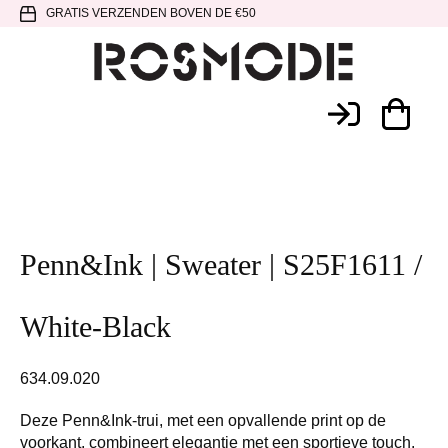
Spring
Door
Spring
GRATIS VERZENDEN BOVEN DE €50
naar
naar
naar
de
de
de
hoofdnavigatie
hoofd
voettekst
Rosmode
inhoud
Penn&Ink | Sweater | S25F1611 /
White-Black
634.09.020
Deze Penn&Ink-trui, met een opvallende print op de
voorkant, combineert elegantie met een sportieve touch.