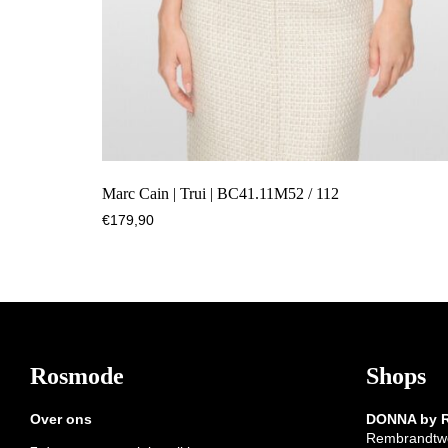
Marc Cain | Trui | BC41.11M52 / 112
€
179,90
Footer
Rosmode
Shops
Over ons
DONNA by
Rembrandtw