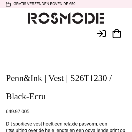
Spring
Door
Spring
GRATIS VERZENDEN BOVEN DE €50
naar
naar
naar
de
de
de
hoofdnavigatie
hoofd
voettekst
Rosmode
inhoud
Penn&Ink | Vest | S26T1230 /
Black-Ecru
649.97.005
Dit sportieve vest heeft een relaxte pasvorm, een
ritssluiting over de hele lengte en een opvallende print op