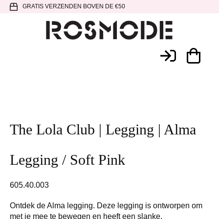
Spring
Door
Spring
GRATIS VERZENDEN BOVEN DE €50
naar
naar
naar
de
de
de
hoofdnavigatie
hoofd
voettekst
Rosmode
inhoud
The Lola Club | Legging | Alma
Legging / Soft Pink
605.40.003
Ontdek de Alma legging. Deze legging is ontworpen om
met je mee te bewegen en heeft een slanke,