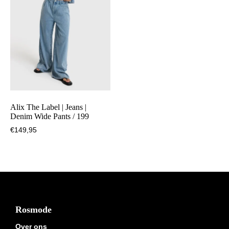
Alix The Label | Jeans |
Denim Wide Pants / 199
€
149,95
Footer
Rosmode
Over ons