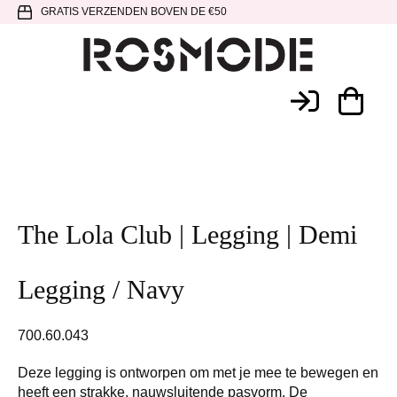
Spring
Door
Spring
GRATIS VERZENDEN BOVEN DE €50
naar
naar
naar
de
de
de
hoofdnavigatie
hoofd
voettekst
Rosmode
inhoud
The Lola Club | Legging | Demi
Legging / Navy
700.60.043
Deze legging is ontworpen om met je mee te bewegen en
heeft een strakke, nauwsluitende pasvorm. De