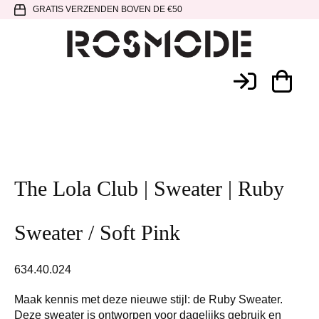
Spring
Door
Spring
GRATIS VERZENDEN BOVEN DE €50
naar
naar
naar
de
de
de
hoofdnavigatie
hoofd
voettekst
Rosmode
inhoud
The Lola Club | Sweater | Ruby
Sweater / Soft Pink
634.40.024
Maak kennis met deze nieuwe stijl: de Ruby Sweater.
Deze sweater is ontworpen voor dagelijks gebruik en