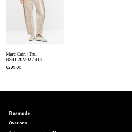
Marc Cain | Trui |
BS41.20M02 / 414
€
299,00
Footer
Rosmode
Over ons