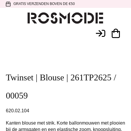
Spring
Door
Spring
GRATIS VERZENDEN BOVEN DE €50
naar
naar
naar
de
de
de
hoofdnavigatie
hoofd
voettekst
Rosmode
inhoud
Twinset | Blouse | 261TP2625 /
00059
620.02.104
Kanten blouse met strik. Korte ballonmouwen met plooien
bij de armsgaten en een elastische zoom, knoopsluiting,