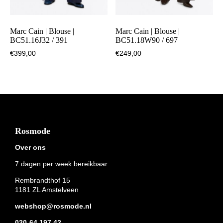
Marc Cain | Blouse |
Marc Cain | Blouse |
BC51.16J32 / 391
BC51.18W90 / 697
€
399,00
€
249,00
Footer
Rosmode
Over ons
7 dagen per week bereikbaar
Rembrandthof 15
1181 ZL Amstelveen
webshop@rosmode.nl
020-64 197 42