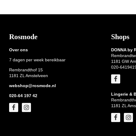
Footer
Rosmode
Shops
Over ons
DONNA by
Rembrandtw
7 dagen per week bereikbaar
1181 GW Am
020-641941
Rembrandthof 15
1181 ZL Amstelveen
webshop@rosmode.nl
Lingerie & 
020-64 197 42
Rembrandtho
1181 ZL Ams