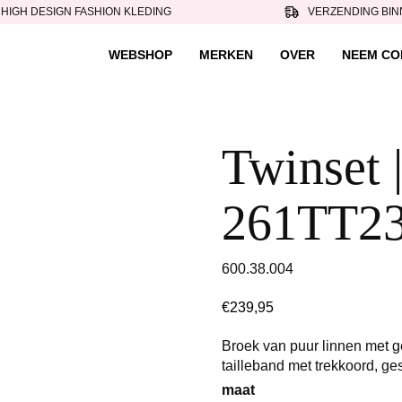
HIGH DESIGN FASHION KLEDING
VERZENDING BIN
WEBSHOP
MERKEN
OVER
NEEM CO
Twinset |
261TT23
600.38.004
€
239,95
Broek van puur linnen met g
tailleband met trekkoord, g
maat