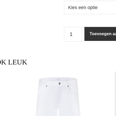
Twinset
Toevoegen a
|
Broek
|
261TT2303
/
OK LEUK
13332
aantal