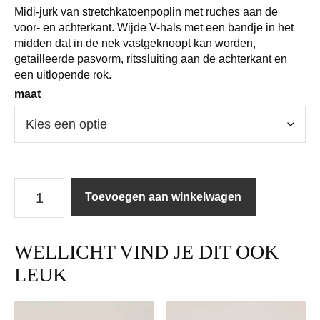
Midi-jurk van stretchkatoenpoplin met ruches aan de
voor- en achterkant. Wijde V-hals met een bandje in het
midden dat in de nek vastgeknoopt kan worden,
getailleerde pasvorm, ritssluiting aan de achterkant en
een uitlopende rok.
maat
Twinset
Toevoegen aan winkelwagen
|
Jurk
|
WELLICHT VIND JE DIT OOK
261TT2212
/
LEUK
13332
aantal