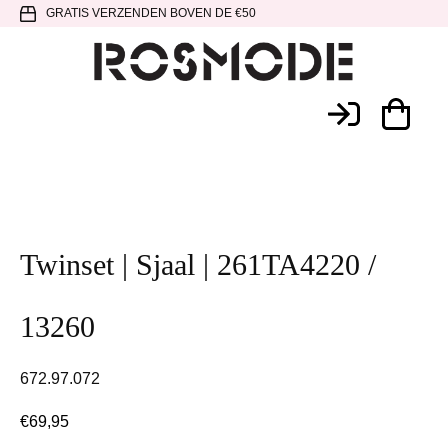
Spring
Door
Spring
GRATIS VERZENDEN BOVEN DE €50
naar
naar
naar
de
de
de
hoofdnavigatie
hoofd
voettekst
Rosmode
inhoud
Twinset | Sjaal | 261TA4220 /
13260
672.97.072
€
69,95