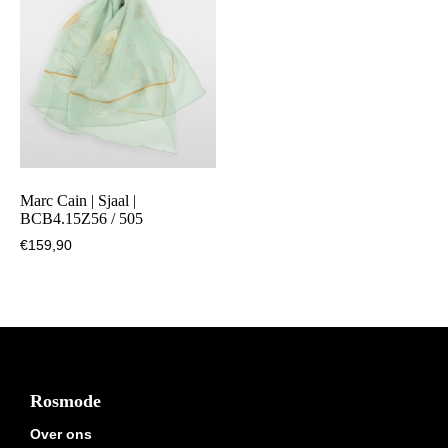
Marc Cain | Sjaal |
BCB4.15Z56 / 505
€
159,90
Footer
Rosmode
Over ons