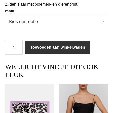
Zijden sjaal met bloemen- en dierenprint.
maat
Twinset
Toevoegen aan winkelwagen
|
Sjaal
|
WELLICHT VIND JE DIT OOK
261TA4220
/
LEUK
13260
aantal