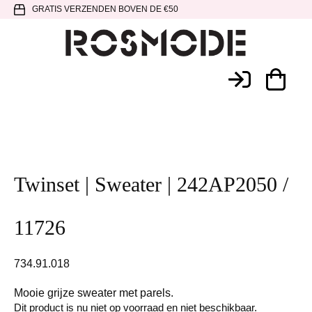
Spring
Door
Spring
GRATIS VERZENDEN BOVEN DE €50
naar
naar
naar
de
de
de
hoofdnavigatie
hoofd
voettekst
Rosmode
inhoud
Twinset | Sweater | 242AP2050 /
11726
734.91.018
Mooie grijze sweater met parels.
Dit product is nu niet op voorraad en niet beschikbaar.