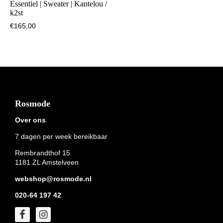
Essentiel | Sweater | Kantelou /
k2st
€
165,00
Footer
Rosmode
Over ons
7 dagen per week bereikbaar
Rembrandthof 15
1181 ZL Amstelveen
webshop@rosmode.nl
020-64 197 42