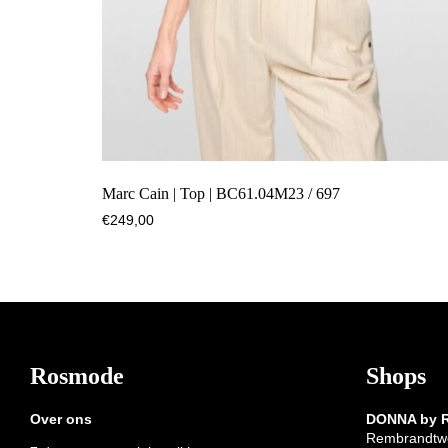
Marc Cain | Top | BC61.04M23 / 697
€
249,00
Footer
Rosmode
Shops
Over ons
DONNA by
Rembrandtw