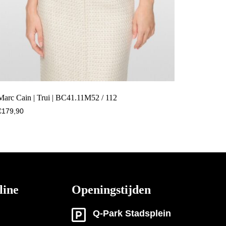
Marc Cain | Trui | BC41.11M52 / 112
€
179,90
line
Openingstijden
Q-Park Stadsplein