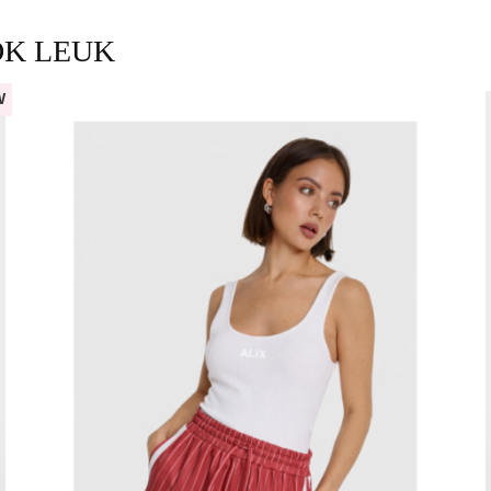
OK LEUK
W