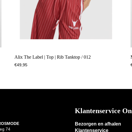
Alix The Label | Top | Rib Tanktop / 012
€
49,95
Klantenservice On
 ROSMODE
Bezorgen en afhalen
eg 74
Klantenservice