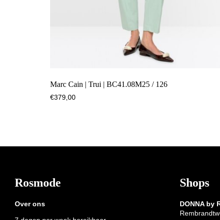
Marc Cain | Trui | BC41.08M25 / 126
€
379,00
Footer
Rosmode
Shops
Over ons
DONNA by
Rembrandtw
7 dagen per week bereikbaar