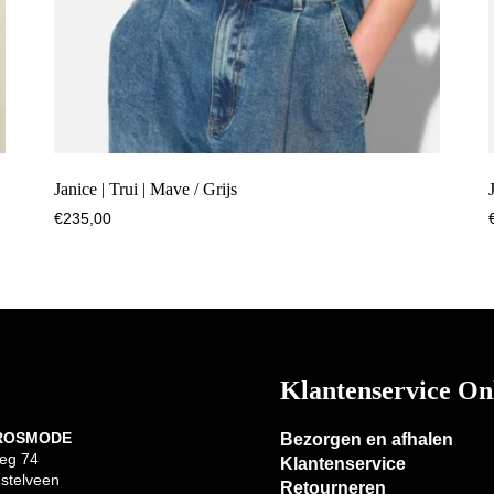
Janice | Trui | Mave / Grijs
€
235,00
Klantenservice On
 ROSMODE
Bezorgen en afhalen
eg 74
Klantenservice
stelveen
Retourneren