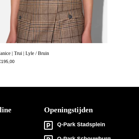
Janice | Trui | Lyle / Bruin
€
195,00
line
Openingstijden
Q-Park Stadsplein
Q-Park Schouwburg