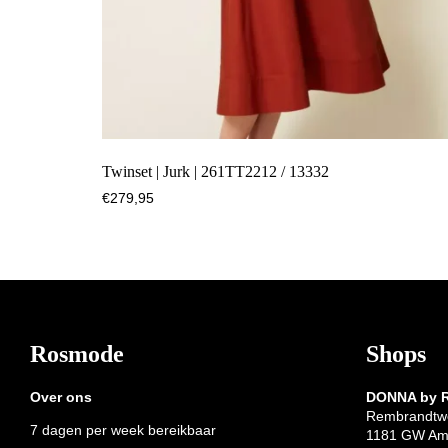
Twinset | Jurk | 261TT2212 / 13332
€
279,95
Footer
Rosmode
Shops
Over ons
DONNA by
Rembrandtw
7 dagen per week bereikbaar
1181 GW Am