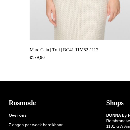
Marc Cain | Trui | BC41.11M52 / 112
€
179,90
Footer
Rosmode
Shops
Over ons
DONNA by
Rembrandtw
7 dagen per week bereikbaar
1181 GW Am