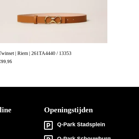
Twinset | Riem | 261TA4440 / 13353
€
99,95
line
Openingstijden
Q-Park Stadsplein
Q-Park Schouwburg