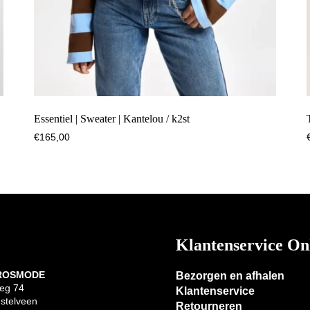
Essentiel | Sweater | Kantelou / k2st
€
165,00
Klantenservice On
 ROSMODE
Bezorgen en afhalen
eg 74
Klantenservice
stelveen
Retourneren