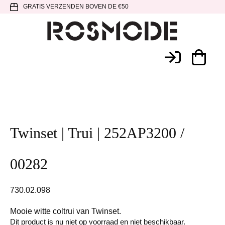
Spring
Door
Spring
GRATIS VERZENDEN BOVEN DE €50
naar
naar
naar
de
de
de
hoofdnavigatie
hoofd
voettekst
Rosmode
inhoud
Twinset | Trui | 252AP3200 /
00282
730.02.098
Mooie witte coltrui van Twinset.
Dit product is nu niet op voorraad en niet beschikbaar.