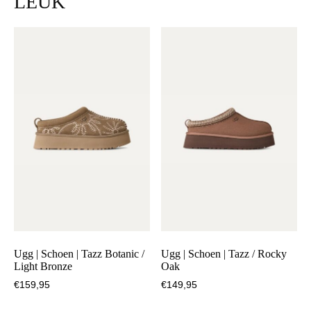
LEUK
/
Light
Bronze
aantal
Ugg | Schoen | Tazz Botanic /
Ugg | Schoen | Tazz / Rocky
Light Bronze
Oak
€
159,95
€
149,95