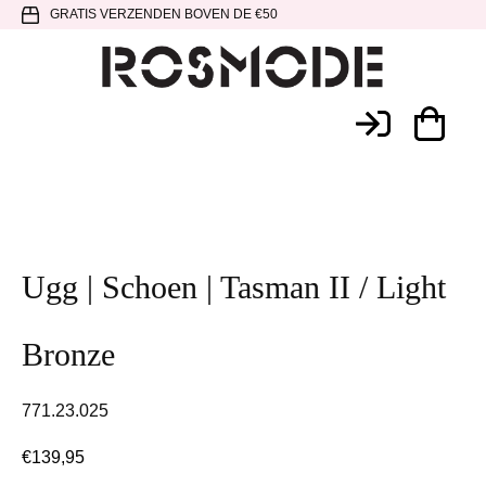
Spring
Door
Spring
GRATIS VERZENDEN BOVEN DE €50
naar
naar
naar
de
de
de
hoofdnavigatie
hoofd
voettekst
Rosmode
inhoud
Ugg | Schoen | Tasman II / Light
Bronze
771.23.025
€
139,95