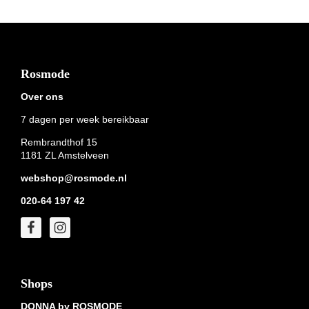
Footer
Rosmode
Over ons
7 dagen per week bereikbaar
Rembrandthof 15
1181 ZL Amstelveen
webshop@rosmode.nl
020-64 197 42
Shops
DONNA by ROSMODE