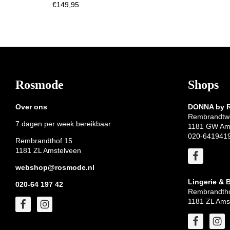
€
149,95
Footer
Rosmode
Shops
Over ons
DONNA by
Rembrandtw
7 dagen per week bereikbaar
1181 GW Am
020-641941
Rembrandthof 15
1181 ZL Amstelveen
webshop@rosmode.nl
Lingerie & 
020-64 197 42
Rembrandtho
1181 ZL Ams