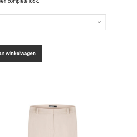
een complete look.
an winkelwagen