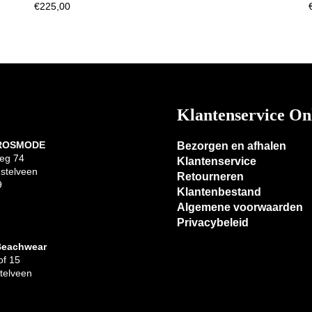
€
225,00
Klantenservice On
 ROSMODE
Bezorgen en afhalen
eg 74
Klantenservice
stelveen
Retourneren
9
Klantenbestand
Algemene voorwaarden
Privacybeleid
Beachwear
f 15
telveen