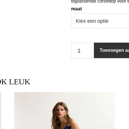
bijpassende corsettop voor 
maat
Alix
Toevoegen a
The
Label
|
Shorts
|
OK LEUK
Denim
Shorts
/
200
aantal