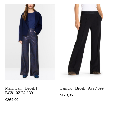
900
aantal
Marc Cain | Broek |
Cambio | Broek | Ava / 099
BC81.02J32 / 391
€
179,95
€
269,00