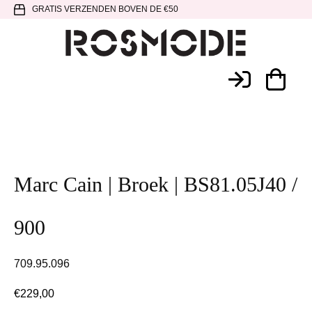
Spring
Door
Spring
GRATIS VERZENDEN BOVEN DE €50
naar
naar
naar
de
de
de
hoofdnavigatie
hoofd
voettekst
Rosmode
inhoud
Marc Cain | Broek | BS81.05J40 /
900
709.95.096
€
229,00