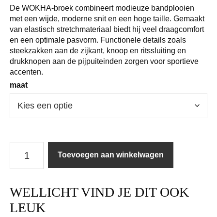
De WOKHA-broek combineert modieuze bandplooien
met een wijde, moderne snit en een hoge taille. Gemaakt
van elastisch stretchmateriaal biedt hij veel draagcomfort
en een optimale pasvorm. Functionele details zoals
steekzakken aan de zijkant, knoop en ritssluiting en
drukknopen aan de pijpuiteinden zorgen voor sportieve
accenten.
maat
Marc
Toevoegen aan winkelwagen
Cain
|
Broek
WELLICHT VIND JE DIT OOK
|
BS81.05J40
LEUK
/