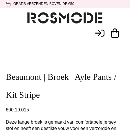
Spring
Door
Spring
GRATIS VERZENDEN BOVEN DE €50
naar
naar
naar
de
de
de
hoofdnavigatie
hoofd
voettekst
Rosmode
inhoud
Beaumont | Broek | Ayle Pants /
Kit Stripe
600.19.015
Deze lange broek is gemaakt van comfortabele jersey
stof en heeft een gestikte vouw voor een verzorgde en