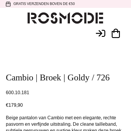
Spring
Door
Spring
GRATIS VERZENDEN BOVEN DE €50
naar
naar
naar
de
de
de
hoofdnavigatie
hoofd
voettekst
Rosmode
inhoud
Cambio | Broek | Goldy / 726
600.10.181
€
179,90
Beige pantalon van Cambio met een elegante, rechte
pasvorm en verfijnde uitstraling. De cleane tailleband,
subtiele persvouwen en rustige kleur maken deze broek