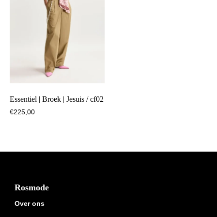
Essentiel | Broek | Jesuis / cf02
€
225,00
Footer
Rosmode
Over ons