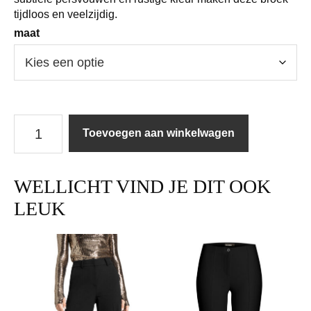
tijdloos en veelzijdig.
maat
Cambio
Toevoegen aan winkelwagen
|
Broek
|
WELLICHT VIND JE DIT OOK
Goldy
/
LEUK
726
aantal