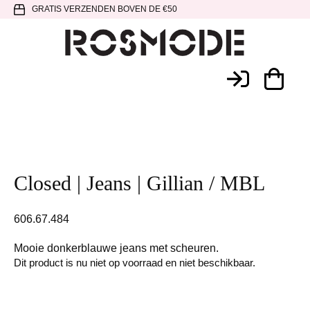
Spring
Door
Spring
GRATIS VERZENDEN BOVEN DE €50
naar
naar
naar
de
de
de
hoofdnavigatie
hoofd
voettekst
Rosmode
inhoud
Closed | Jeans | Gillian / MBL
606.67.484
Mooie donkerblauwe jeans met scheuren.
Dit product is nu niet op voorraad en niet beschikbaar.