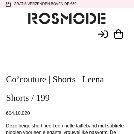
Spring
Door
Spring
GRATIS VERZENDEN BOVEN DE €50
naar
naar
naar
de
de
de
hoofdnavigatie
hoofd
voettekst
Rosmode
inhoud
Co’couture | Shorts | Leena
Shorts / 199
604.10.020
Deze beige short heeft een nette tailleband met subtiele
plooien voor een elegante, vrouwelijke pasvorm. De