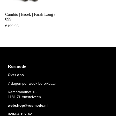
Cambio | Broek | Farah Long /
099
€
199,95
Footer
Rosmode
Over ons
7 dagen per week bereikbaar
Rembrandthof 15
1181 ZL Amstelveen
webshop@rosmode.nl
020-64 197 42