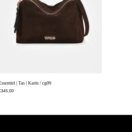
Essentiel | Tas | Karin / cg09
€
345,00