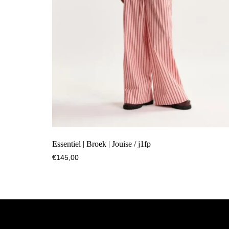
Essentiel | Broek | Jouise / j1fp
€
145,00