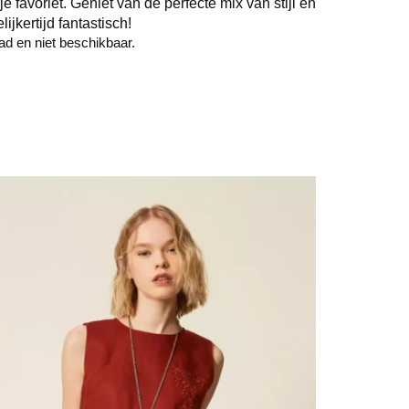
 favoriet. Geniet van de perfecte mix van stijl en
lijkertijd fantastisch!
aad en niet beschikbaar.