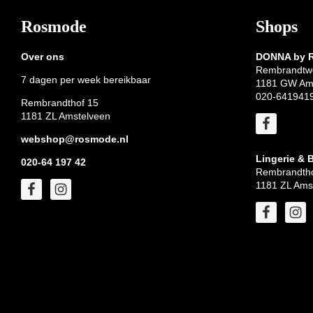
Footer
Rosmode
Shops
Over ons
DONNA by
Rembrandtw
7 dagen per week bereikbaar
1181 GW Am
020-641941
Rembrandthof 15
1181 ZL Amstelveen
webshop@rosmode.nl
Lingerie & 
020-64 197 42
Rembrandtho
1181 ZL Ams