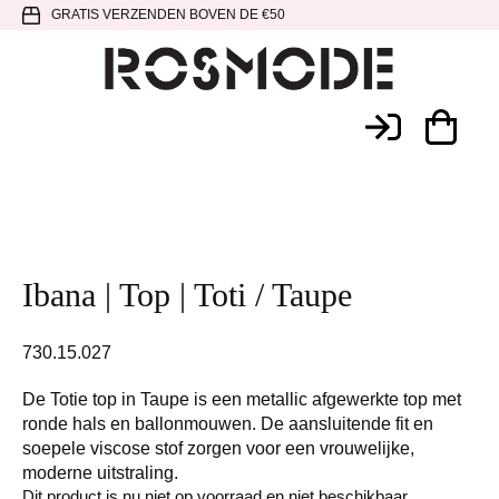
Spring
Door
Spring
GRATIS VERZENDEN BOVEN DE €50
naar
naar
naar
de
de
de
hoofdnavigatie
hoofd
voettekst
Rosmode
inhoud
Ibana | Top | Toti / Taupe
730.15.027
De Totie top in Taupe is een metallic afgewerkte top met
ronde hals en ballonmouwen. De aansluitende fit en
soepele viscose stof zorgen voor een vrouwelijke,
moderne uitstraling.
Dit product is nu niet op voorraad en niet beschikbaar.