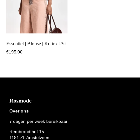
Essentiel | Blouse | Kefir / k3st
€
195,00
Footer
Rosmode
Over ons
7 dagen per week bereikbaar
Rembrandthof 15
1181 ZL Amstelveen