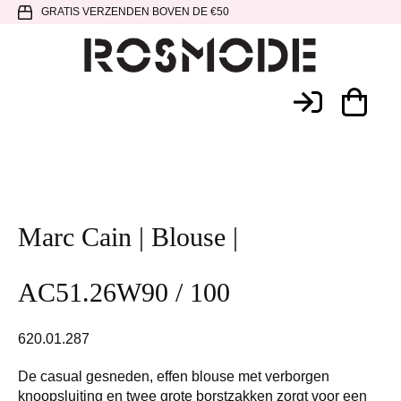
Spring
Door
Spring
GRATIS VERZENDEN BOVEN DE €50
naar
naar
naar
de
de
de
hoofdnavigatie
hoofd
voettekst
Rosmode
inhoud
Marc Cain | Blouse |
AC51.26W90 / 100
620.01.287
De casual gesneden, effen blouse met verborgen
knoopsluiting en twee grote borstzakken zorgt voor een