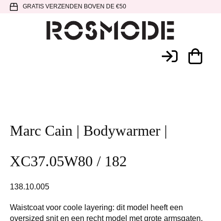
Spring
Door
Spring
GRATIS VERZENDEN BOVEN DE €50
naar
naar
naar
de
de
de
hoofdnavigatie
hoofd
voettekst
Rosmode
inhoud
Marc Cain | Bodywarmer |
XC37.05W80 / 182
138.10.005
Waistcoat voor coole layering: dit model heeft een
oversized snit en een recht model met grote armsgaten.