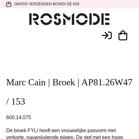
Spring
Door
Spring
GRATIS VERZENDEN BOVEN DE €50
naar
naar
naar
de
de
de
hoofdnavigatie
hoofd
voettekst
Rosmode
inhoud
Marc Cain | Broek | AP81.26W47
/ 153
600.14.075
De broek FYLI heeft een vrouwelijke pasvorm met
verkorte, nauwsluitende pijpen. De stof met een hoog