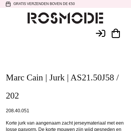
Spring
Door
Spring
GRATIS VERZENDEN BOVEN DE €50
naar
naar
naar
de
de
de
hoofdnavigatie
hoofd
voettekst
Rosmode
inhoud
Marc Cain | Jurk | AS21.50J58 /
202
208.40.051
Korte jurk van aangenaam zacht jerseymateriaal met een
losse pasvorm. De korte mouwen zijn wijd gesneden en