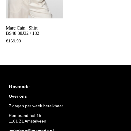
Marc Cain | Shirt |
BS48.38J32 / 182
€
169,90
Footer
Rosmode
Over ons
7 dagen per week bereikbaar
Rembrandthof 15
1181 ZL Amstelveen
webshop@rosmode.nl