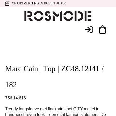
Spring
Door
Spring
GRATIS VERZENDEN BOVEN DE €50
naar
naar
naar
de
de
de
hoofdnavigatie
hoofd
voettekst
Rosmode
inhoud
Marc Cain | Top | ZC48.12J41 /
182
756.14.616
Trendy longsleeve met flockprint: het CITY-motief in
handgeschreven look – een echt fashion statement! De