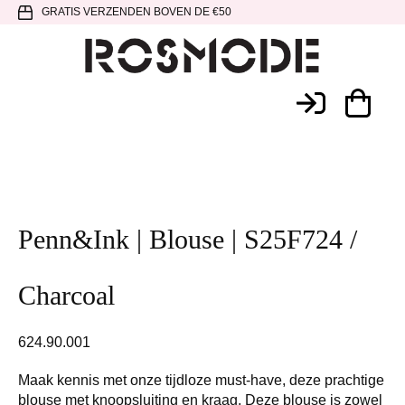
Spring
Door
Spring
GRATIS VERZENDEN BOVEN DE €50
naar
naar
naar
de
de
de
hoofdnavigatie
hoofd
voettekst
Rosmode
inhoud
Penn&Ink | Blouse | S25F724 /
Charcoal
624.90.001
Maak kennis met onze tijdloze must-have, deze prachtige
blouse met knoopsluiting en kraag. Deze blouse is zowel