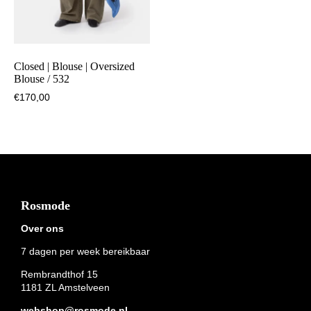
Closed | Blouse | Oversized
Blouse / 532
€
170,00
Footer
Rosmode
Over ons
7 dagen per week bereikbaar
Rembrandthof 15
1181 ZL Amstelveen
webshop@rosmode.nl