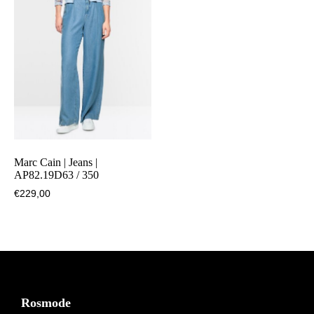
Marc Cain | Jeans |
AP82.19D63 / 350
€
229,00
Footer
Rosmode