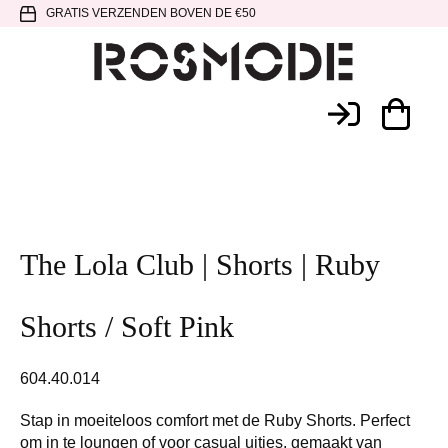
Spring
Door
Spring
GRATIS VERZENDEN BOVEN DE €50
naar
naar
naar
de
de
de
hoofdnavigatie
hoofd
voettekst
Rosmode
inhoud
The Lola Club | Shorts | Ruby
Shorts / Soft Pink
604.40.014
Stap in moeiteloos comfort met de Ruby Shorts. Perfect
om in te loungen of voor casual uitjes, gemaakt van