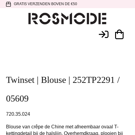
Spring
Door
Spring
GRATIS VERZENDEN BOVEN DE €50
naar
naar
naar
de
de
de
hoofdnavigatie
hoofd
voettekst
Rosmode
inhoud
Twinset | Blouse | 252TP2291 /
05609
720.35.024
Blouse van crêpe de Chine met afneembaar ovaal T-
kettingdetail bij de halslijn. Overhemdkraag, plooien bij