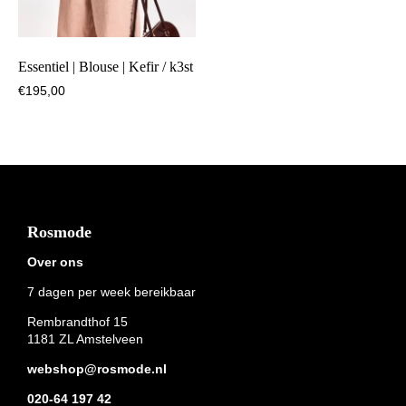
Essentiel | Blouse | Kefir / k3st
€
195,00
Footer
Rosmode
Over ons
7 dagen per week bereikbaar
Rembrandthof 15
1181 ZL Amstelveen
webshop@rosmode.nl
020-64 197 42