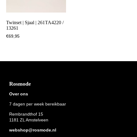
Twinset | Sjaal | 261TA4220 /
13261
€
69,95
Footer
Rosmode
Over ons
7 dagen per week bereikbaar
Rembrandthof 15
1181 ZL Amstelveen
webshop@rosmode.nl