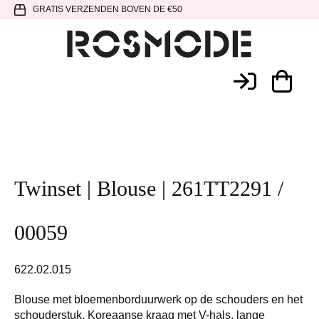
Spring
Door
Spring
GRATIS VERZENDEN BOVEN DE €50
naar
naar
naar
de
de
de
hoofdnavigatie
hoofd
voettekst
Rosmode
inhoud
Twinset | Blouse | 261TT2291 /
00059
622.02.015
Blouse met bloemenborduurwerk op de schouders en het
schouderstuk. Koreaanse kraag met V-hals, lange